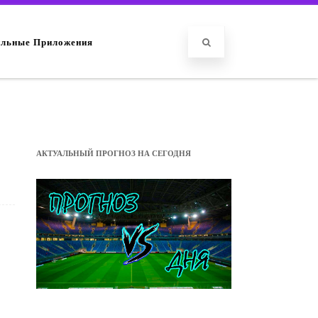
льные Приложения
АКТУАЛЬНЫЙ ПРОГНОЗ НА СЕГОДНЯ