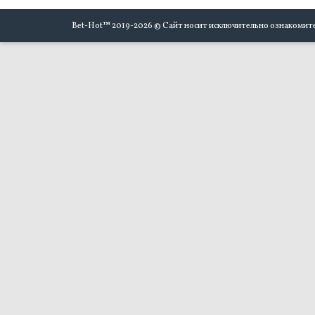
Bet-Hot™ 2019-2026 © Cайт носит исключительно ознакомит