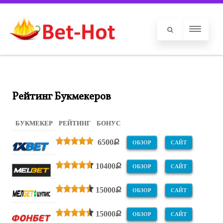
Рейтинг Букмекеров
БУКМЕКЕР
РЕЙТИНГ
БОНУС
6500Ք
OБЗOP
CАЙТ
10400Ք
ОБЗОР
CАЙТ
15000Ք
OБЗOP
CАЙТ
15000Ք
ОБЗОР
CАЙТ