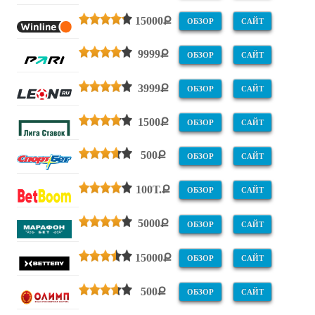
15000Ք
ОБЗОР
CАЙТ
9999Ք
ОБЗОР
CАЙТ
3999Ք
ОБЗОР
CАЙТ
1500Ք
ОБЗОР
CАЙТ
500Ք
ОБЗОР
CАЙТ
100Т.Ք
ОБЗОР
CАЙТ
5000Ք
ОБЗОР
CАЙТ
15000Ք
ОБЗОР
CАЙТ
500Ք
ОБЗОР
CАЙТ