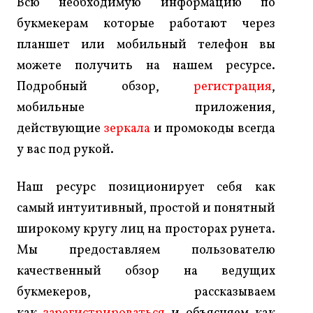
Всю необходимую информацию по
букмекерам которые работают через
планшет или мобильный телефон вы
можете получить на нашем ресурсе.
Подробный обзор,
регистрация
,
мобильные приложения,
действующие
зеркала
и промокоды всегда
у вас под рукой.
Наш ресурс позиционирует себя как
самый интуитивный, простой и понятный
широкому кругу лиц на просторах рунета.
Мы предоставляем пользователю
качественный обзор на ведущих
букмекеров, рассказываем