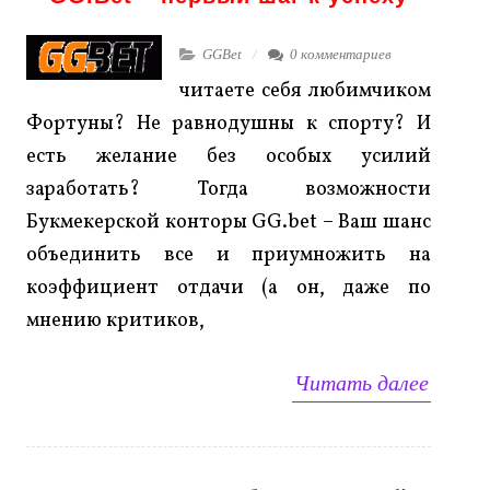
GGBet
0 комментариев
читаете себя любимчиком
Фортуны? Не равнодушны к спорту? И
есть желание без особых усилий
заработать? Тогда возможности
Букмекерской конторы GG.bet – Ваш шанс
объединить все и приумножить на
коэффициент отдачи (а он, даже по
мнению критиков,
Читать далее