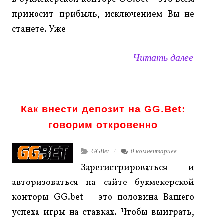
приносит прибыль, исключением Вы не
станете. Уже
Читать далее
Как внести депозит на GG.Bet:
говорим откровенно
GGBet
0 комментариев
Зарегистрироваться и
авторизоваться на сайте букмекерской
конторы GG.bet – это половина Вашего
успеха игры на ставках. Чтобы выиграть,