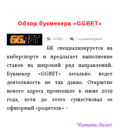
Обзор букмекера «GGBET»
GGBet
1 комментариев
БК специализируется на
киберспорте и предлагает выполнение
ставок на широкий ряд направлений.
Букмекер «GGBET» легально ведет
деятельность не так давно. Открытие
нового адреса произошло в июне 2019
года, хотя до этого существовал ее
офшорный «родитель» –
Читать далее