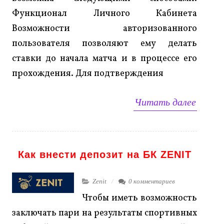
Функционал Личного Кабинета
Возможности авторизованного
пользователя позволяют ему делать
ставки до начала матча и в процессе его
прохождения. Для подтверждения
Читать далее
Как внести депозит на БК ZENIT
Zenit
0 комментариев
Чтобы иметь возможность
заключать пари на результаты спортивных