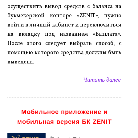
осуществить вывод средств с баланса на
букмекерской конторе «ZENIT», нужно
войти в личный кабинет и переключиться
на вкладку под названием «Выплата».
После этого следует выбрать способ, с
помощью которого средства должны быть
выведены
Читать далее
Мобильное приложение и
мобильная версия БК ZENIT