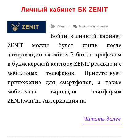
Личный кабинет БК ZENIT
Zenit
0 комментариев
Войти в личный кабинет
ZENIT можно будет лишь после
авторизации на сайте. Работа с профилем
в букмекерской конторе ZENIT реально и с
мобильных телефонов. Присутствует
приложение для смартфонов, а также
мобильная вариация платформы
ZENIT.win/m. Авторизация на
Читать далее