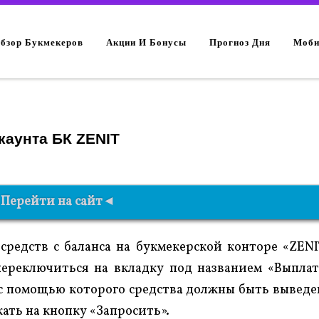
Обзор Букмекеров
Акции И Бонусы
Прогноз Дня
Моби
каунта БК ZENIT
Перейти на сайт◄
редств с баланса на букмекерской конторе «ZENI
ереключиться на вкладку под названием «Выплат
, с помощью которого средства должны быть вывед
ажать на кнопку «Запросить».