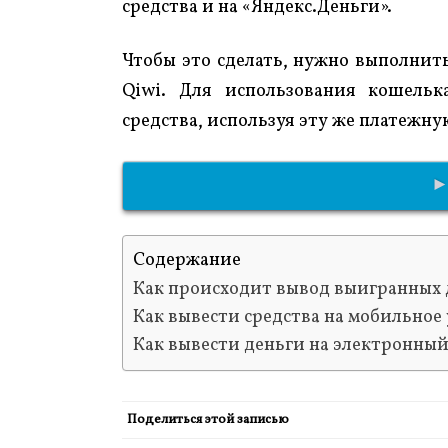
средства и на «Яндекс.Деньги».
Чтобы это сделать, нужно выполнить
Qiwi. Для использования кошельк
средства, используя эту же платежну
►
Содержание
Как происходит вывод выигранных 
Как вывести средства на мобильное
Как вывести деньги на электронный
Поделиться этой записью