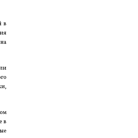
й в
ния
 на
оли
ого
ки,
том
е в
ные