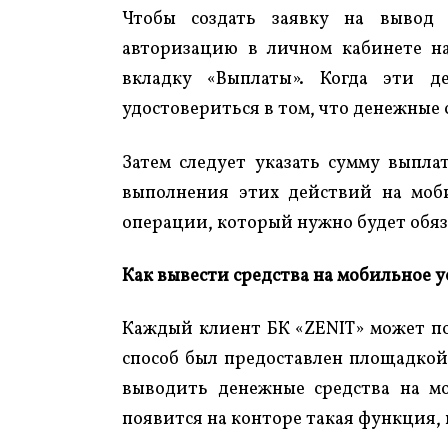
Чтобы создать заявку на вывод 
авторизацию в личном кабинете на
вкладку «Выплаты». Когда эти 
удостовериться в том, что денежные 
Затем следует указать сумму выпла
выполнения этих действий на моб
операции, который нужно будет обяз
Как вывести средства на мобильное 
Каждый клиент БК «ZENIT» может по
способ был предоставлен площадкой 
выводить денежные средства на м
появится на конторе такая функция, 