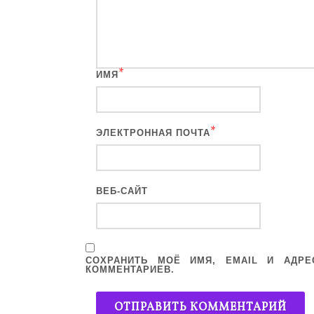
*
ИМЯ
*
ЭЛЕКТРОННАЯ ПОЧТА
ВЕБ-САЙТ
СОХРАНИТЬ МОЁ ИМЯ, EMAIL И АДР
КОММЕНТАРИЕВ.