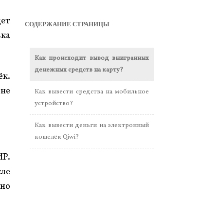
дет
СОДЕРЖАНИЕ СТРАНИЦЫ
вка
Как происходит вывод выигранных
денежных средств на карту?
ёк.
 не
Как вывести средства на мобильное
устройство?
Как вывести деньги на электронный
кошелёк Qiwi?
ИР.
сле
нно