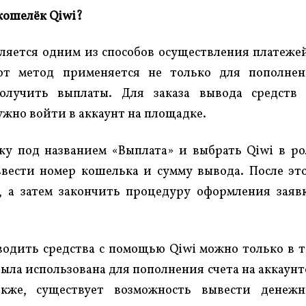
 кошелёк
Qiwi
?
ляется одним из способов осуществления платеже
тот метод применяется не только для пополне
олучить выплаты. Для заказа вывода средств
жно войти в аккаунт на площадке.
дку под названием «Выплата» и выбрать Qiwi в р
ввести номер кошелька и сумму вывода. После эт
, а затем закончить процедуру оформления заяв
водить средства с помощью Qiwi можно только в 
была использована для пополнения счета на аккаунт
акже, существует возможность вывести денеж