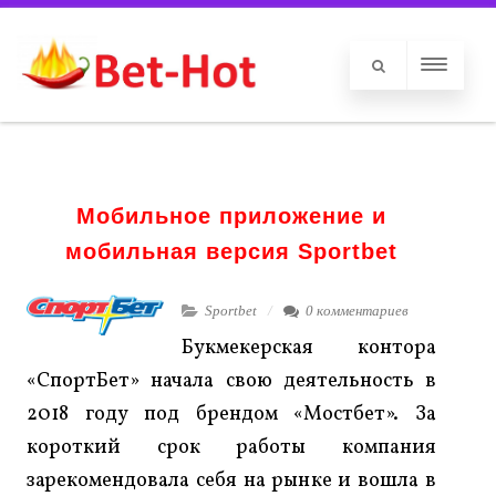
Мобильное приложение и
мобильная версия Sportbet
Sportbet
0 комментариев
Букмекерская контора
«СпортБет» начала свою деятельность в
2018 году под брендом «Мостбет». За
короткий срок работы компания
зарекомендовала себя на рынке и вошла в