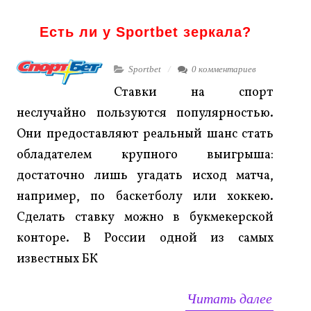
Есть ли у Sportbet зеркала?
Sportbet
0 комментариев
Ставки на спорт
неслучайно пользуются популярностью.
Они предоставляют реальный шанс стать
обладателем крупного выигрыша:
достаточно лишь угадать исход матча,
например, по баскетболу или хоккею.
Сделать ставку можно в букмекерской
конторе. В России одной из самых
известных БК
Читать далее