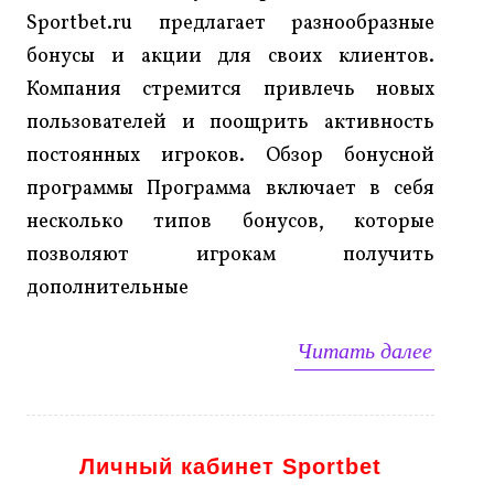
Sportbet.ru предлагает разнообразные
бонусы и акции для своих клиентов.
Компания стремится привлечь новых
пользователей и поощрить активность
постоянных игроков. Обзор бонусной
программы Программа включает в себя
несколько типов бонусов, которые
позволяют игрокам получить
дополнительные
Читать далее
Личный кабинет Sportbet