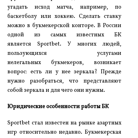
угадать исход матча, например, по
баскетболу или хоккею. Сделать ставку
можно в букмекерской конторе. В России
одной из самых известных БК
является Sportbet. У многих людей,
пользующихся услугами
нелегальных букмекеров, возникает
вопрос: есть ли у нее зеркала? Прежде
нужно разобраться, что представляют
собой зеркала и для чего они нужны.
Юридические особенности работы БК
Sportbet стал известен на рынке азартных
игр относительно недавно. Букмекерская