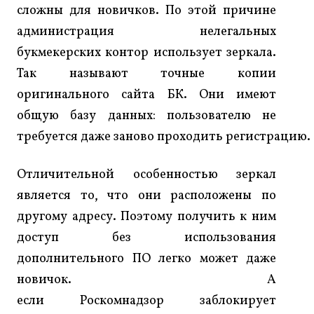
сложны для новичков. По этой причине
администрация нелегальных
букмекерских контор использует зеркала.
Так называют точные копии
оригинального сайта БК. Они имеют
общую базу данных: пользователю не
требуется даже заново проходить регистрацию.
Отличительной особенностью зеркал
является то, что они расположены по
другому адресу. Поэтому получить к ним
доступ без использования
дополнительного ПО легко может даже
новичок. А
если Роскомнадзор заблокирует