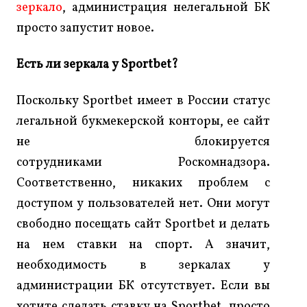
зеркало
, администрация нелегальной БК
просто запустит новое.
Есть ли зеркала у Sportbet?
Поскольку Sportbet имеет в России статус
легальной букмекерской конторы, ее сайт
не блокируется
сотрудниками Роскомнадзора.
Соответственно, никаких проблем с
доступом у пользователей нет. Они могут
свободно посещать сайт Sportbet и делать
на нем ставки на спорт. А значит,
необходимость в зеркалах у
администрации БК отсутствует. Если вы
хотите сделать ставку на Sportbet, просто