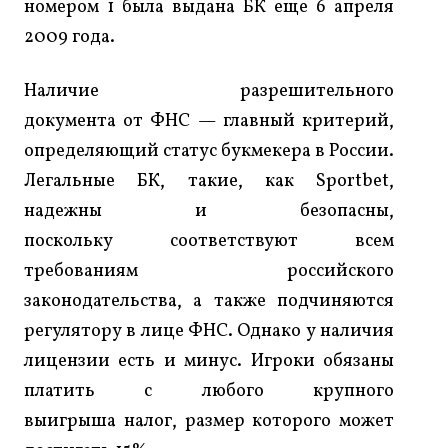
номером 1 была выдана БК еще 6 апреля
2009 года.
Наличие разрешительного
документа от ФНС — главный критерий,
определяющий статус букмекера в России.
Легальные БК, такие, как Sportbet,
надежны и безопасны,
поскольку соответствуют всем
требованиям российского
законодательства, а также подчиняются
регулятору в лице ФНС. Однако у наличия
лицензии есть и минус. Игроки обязаны
платить с любого крупного
выигрыша налог, размер которого может