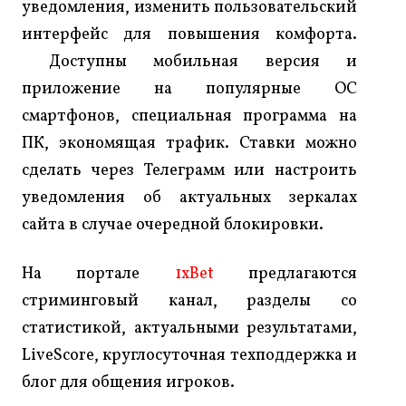
уведомления, изменить пользовательский
интерфейс для повышения комфорта.
Доступны мобильная версия и
приложение на популярные ОС
смартфонов, специальная программа на
ПК, экономящая трафик. Ставки можно
сделать через Телеграмм или настроить
уведомления об актуальных зеркалах
сайта в случае очередной блокировки.
На портале
1xBet
предлагаются
стриминговый канал, разделы со
статистикой, актуальными результатами,
LiveScore, круглосуточная техподдержка и
блог для общения игроков.