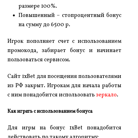
размере 100%.
Повышенный – стопроцентный бонус
на сумму до 6500 р.
Игрок пополняет счет с использованием
промокода, забирает бонус и начинает
пользоваться сервисом.
Сайт 1xBet для посещения пользователями
из РФ закрыт. Игрокам для начала работы
с ним понадобится использовать
зеркало
.
Как играть с использованием бонуса
Для игры на бонус 1xBet понадобится
действовать по такому алгоритму: