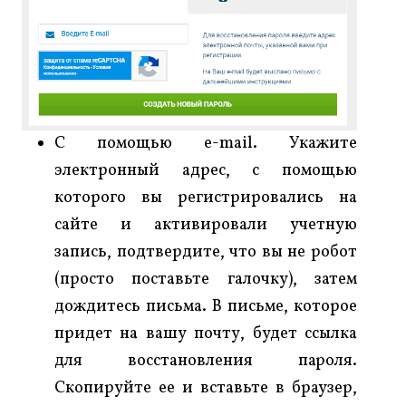
С помощью e-mail. Укажите
электронный адрес, с помощью
которого вы регистрировались на
сайте и активировали учетную
запись, подтвердите, что вы не робот
(просто поставьте галочку), затем
дождитесь письма. В письме, которое
придет на вашу почту, будет ссылка
для восстановления пароля.
Скопируйте ее и вставьте в браузер,