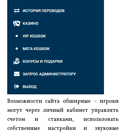
Возможности сайта обширные – игроки
могут через личный кабинет управлять
счетом и ставками, использовать
собственные настройки и звуковые