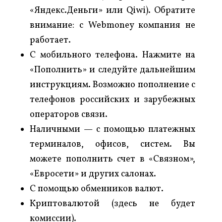
«Яндекс.Деньги» или Qiwi). Обратите
внимание: с Webmoney компания не
работает.
С мобильного телефона. Нажмите на
«Пополнить» и следуйте дальнейшим
инструкциям. Возможно пополнение с
телефонов российских и зарубежных
операторов связи.
Наличными — с помощью платежных
терминалов, офисов, систем. Вы
можете пополнить счет в «Связном»,
«Евросети» и других салонах.
С помощью обменников валют.
Криптовалютой (здесь не будет
комиссии).