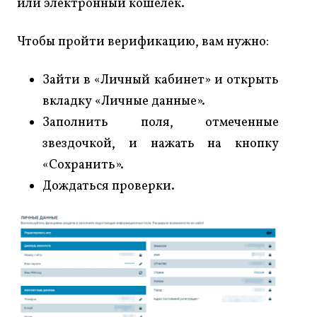
или электронный кошелек.
Чтобы пройти верификацию, вам нужно:
Зайти в «Личный кабинет» и открыть
вкладку «Личные данные».
Заполнить поля, отмеченные
звездочкой, и нажать на кнопку
«Сохранить».
Дождаться проверки.