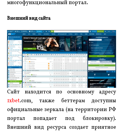
многофункциональный портал.
Внешний вид сайта
Сайт находится по основному адресу
1xbet
.com, также беттерам доступны
официальные зеркала (на территории РФ
портал попадает под блокировку).
Внешний вид ресурса создает приятное