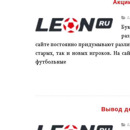
Акци
L
Бу
раз
сайте постоянно придумывают разли
старых, так и новых игроков. На с
футбольные
Вывод д
L