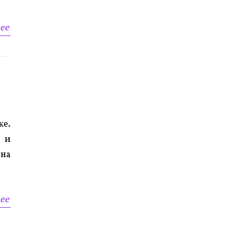
ее
ке.
, и
 на
ее