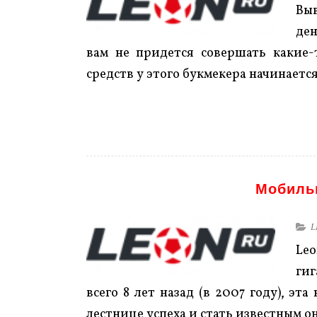
Вы
ден
вам не придется совершать какие-
средств у этого букмекера начинаетс
Мобиль
L
Leo
ги
всего 8 лет назад (в 2007 году), э
лестнице успеха и стать известным 