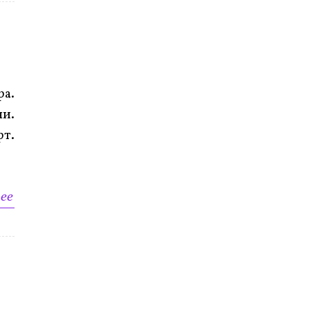
а.
ни.
рт.
ее