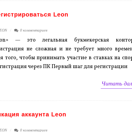
егистрироваться Leon
EON
0 комментариев
eon» — это легальная букмекерская контор
истрация не сложная и не требует много време
того, чтобы принимать участие в ставках на спо
егистрация через ПК Первый шаг для регистрации
Читать дал
кация аккаунта Leon
EON
0 комментариев