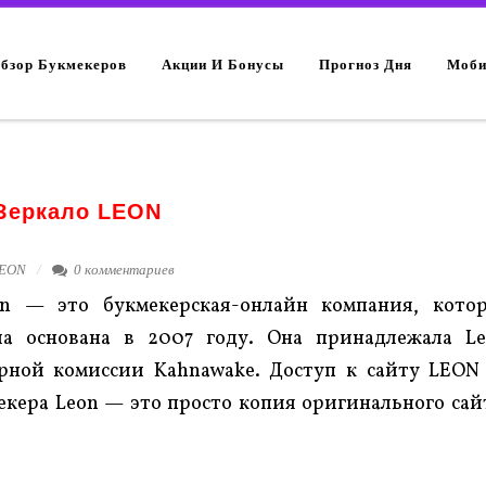
Обзор Букмекеров
Акции И Бонусы
Прогноз Дня
Моби
Зеркало LEON
EON
0 комментариев
on — это букмекерская-онлайн компания, кото
ла основана в 2007 году. Она принадлежала L
орной комиссии Kahnawake. Доступ к сайту LEO
екера Leon — это просто копия оригинального сай