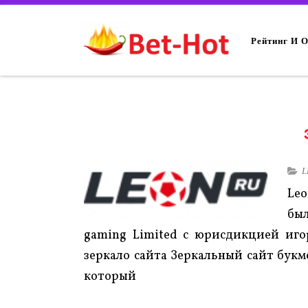
Рейтинг И 
L
Le
бы
gaming Limited с юрисдикцией иг
зеркало сайта Зеркальный сайт букм
который