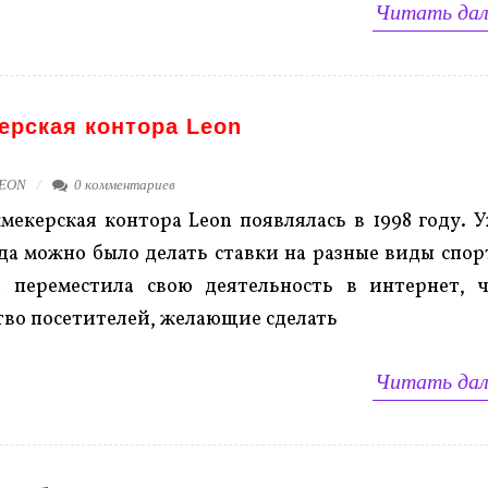
Читать дал
ерская контора Leon
EON
0 комментариев
мекерская контора Leon появлялась в 1998 году. 
да можно было делать ставки на разные виды спор
а переместила свою деятельность в интернет, 
тво посетителей, желающие сделать
Читать дал