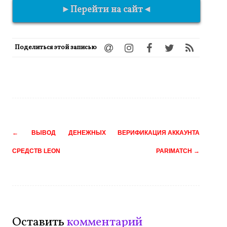
►Перейти на сайт◄
Поделиться этой записью
Навигация
←
ВЫВОД ДЕНЕЖНЫХ
ВЕРИФИКАЦИЯ АККАУНТА
по
СРЕДСТВ LEON
PARIMATCH
→
записям
Оставить
комментарий