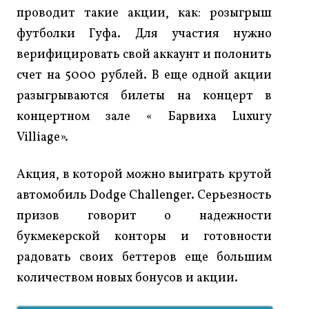
проводит такие акции, как: розыгрыш
футболки Гуфа. Для участия нужно
верифицировать свой аккаунт и полонить
счет на 5000 рублей. В еще одной акции
разыгрываются билеты на концерт в
концертном зале « Барвиха Luxury
Villiage».
Акция, в которой можно выиграть крутой
автомобиль Dodge Challenger. Серьезность
призов говорит о надежности
букмекерской конторы и готовности
радовать своих беттеров еще большим
количеством новых бонусов и акции.