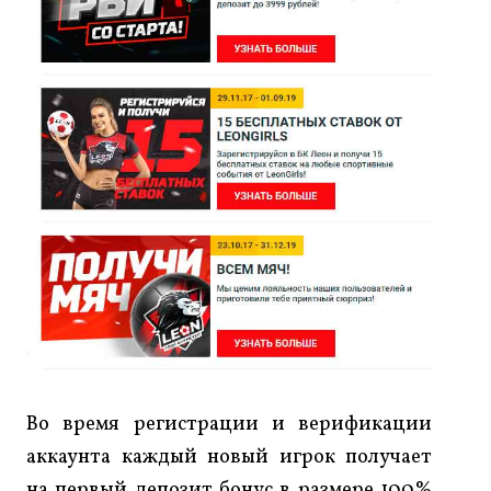
Во время регистрации и верификации
аккаунта каждый новый игрок получает
на первый депозит бонус в размере 100%