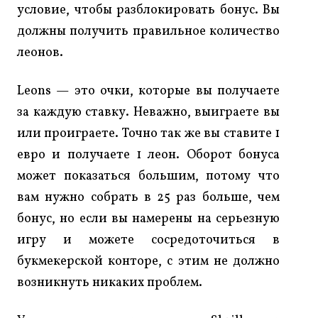
условие, чтобы разблокировать бонус. Вы
должны получить правильное количество
леонов.
Leons — это очки, которые вы получаете
за каждую ставку. Неважно, выиграете вы
или проиграете. Точно так же вы ставите 1
евро и получаете 1 леон. Оборот бонуса
может показаться большим, потому что
вам нужно собрать в 25 раз больше, чем
бонус, но если вы намерены на серьезную
игру и можете сосредоточиться в
букмекерской конторе, с этим не должно
возникнуть никаких проблем.