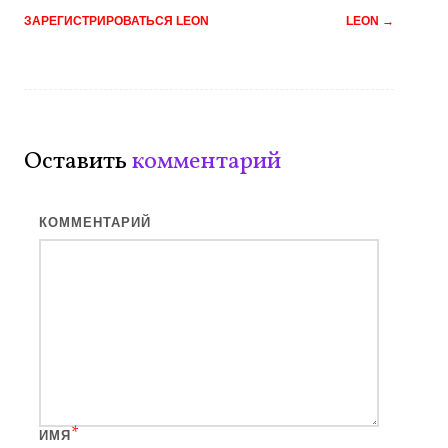
по
ЗАРЕГИСТРИРОВАТЬСЯ LEON
LEON
→
записям
Оставить
комментарий
КОММЕНТАРИЙ
*
ИМЯ