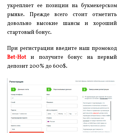
укрепляет ее позиции на букмекерском
рынке. Прежде всего стоит отметить
довольно высокие шансы и хороший
стартовый бонус.
При регистрации введите наш промокод
Bet-Hot
и получите бонус на первый
депозит 200% до 600$.