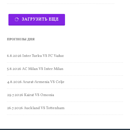
ЗАГРУЗИТЬ ЕЩЕ
ПРОГНОЗЫ ДНЯ
6.8.2026 Inter Turku VS FC Vaduz
5.8.2026 AC Milan VS Inter Milan
4.8.2026 Ararat-Armenia VS Celje
29.7.2026 Kairat VS Omonia
26.7.2026 Auckland VS Tottenham