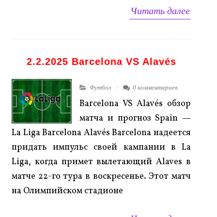
Читать далее
2.2.2025 Barcelona VS Alavés
Футбол
0 комментариев
Barcelona VS Alavés обзор
матча и прогноз Spain —
La Liga Barcelona Alavés Barcelona надеется
придать импульс своей кампании в La
Liga, когда примет вылетающий Alaves в
матче 22-го тура в воскресенье. Этот матч
на Олимпийском стадионе