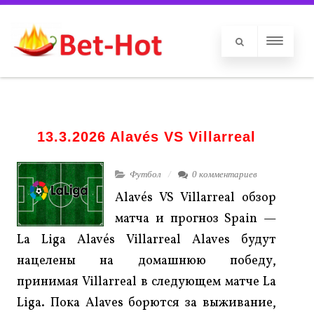
13.3.2026 Alavés VS Villarreal
Футбол
0 комментариев
Alavés VS Villarreal обзор
матча и прогноз Spain —
La Liga Alavés Villarreal Alaves будут
нацелены на домашнюю победу,
принимая Villarreal в следующем матче La
Liga. Пока Alaves борются за выживание,