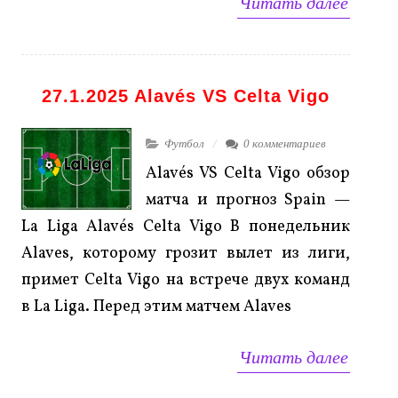
Читать далее
27.1.2025 Alavés VS Celta Vigo
Футбол
0 комментариев
Alavés VS Celta Vigo обзор
матча и прогноз Spain —
La Liga Alavés Celta Vigo В понедельник
Alaves, которому грозит вылет из лиги,
примет Celta Vigo на встрече двух команд
в La Liga. Перед этим матчем Alaves
Читать далее