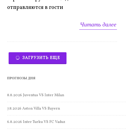
отправляются в гости
Читать далее
ЗАГРУЗИТЬ ЕЩЕ
ПРОГНОЗЫ ДНЯ
8.8.2026 Juventus VS Inter Milan
7.8.2026 Aston Villa VS Bayern
6.8.2026 Inter Turku VS FC Vaduz