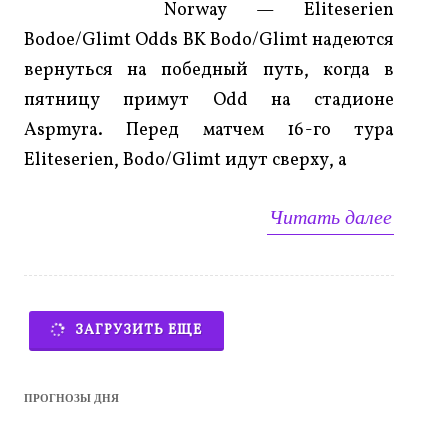
Norway — Eliteserien
Bodoe/Glimt Odds BK Bodo/Glimt надеются
вернуться на победный путь, когда в
пятницу примут Odd на стадионе
Aspmyra. Перед матчем 16-го тура
Eliteserien, Bodo/Glimt идут сверху, а
Читать далее
ЗАГРУЗИТЬ ЕЩЕ
ПРОГНОЗЫ ДНЯ