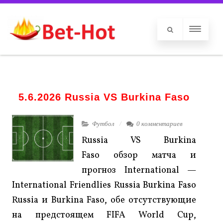
5.6.2026 Russia VS Burkina Faso
Футбол
0 комментариев
Russia VS Burkina
Faso обзор матча и
прогноз International —
International Friendlies Russia Burkina Faso
Russia и Burkina Faso, обе отсутствующие
на предстоящем FIFA World Cup,