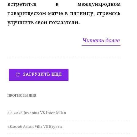
встретятся в международном
товарищеском матче в пятницу, стремясь
улучшить свои показатели.
Читать далее
ЗАГРУЗИТЬ ЕЩЕ
ПРОГНОЗЫ ДНЯ
8.8.2026 Juventus VS Inter Milan
7.8.2026 Aston Villa VS Bayern