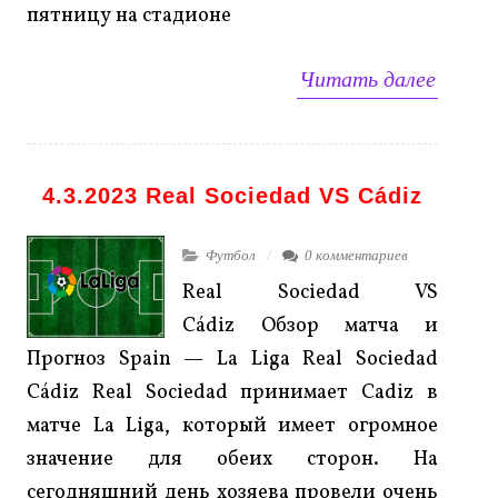
пятницу на стадионе
Читать далее
4.3.2023 Real Sociedad VS Cádiz
Футбол
0 комментариев
Real Sociedad VS
Cádiz Обзор матча и
Прогноз Spain — La Liga Real Sociedad
Cádiz Real Sociedad принимает Cadiz в
матче La Liga, который имеет огромное
значение для обеих сторон. На
сегодняшний день хозяева провели очень