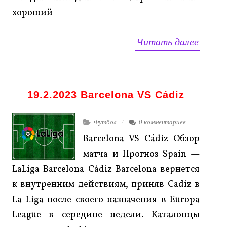
хороший
Читать далее
19.2.2023 Barcelona VS Cádiz
Футбол
0 комментариев
Barcelona VS Cádiz Обзор
матча и Прогноз Spain —
LaLiga Barcelona Cádiz Barcelona вернется
к внутренним действиям, приняв Cadiz в
La Liga после своего назначения в Europa
League в середине недели. Каталонцы