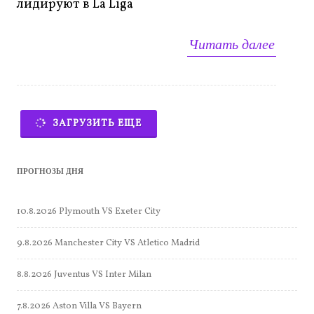
лидируют в La Liga
Читать далее
ЗАГРУЗИТЬ ЕЩЕ
ПРОГНОЗЫ ДНЯ
10.8.2026 Plymouth VS Exeter City
9.8.2026 Manchester City VS Atletico Madrid
8.8.2026 Juventus VS Inter Milan
7.8.2026 Aston Villa VS Bayern