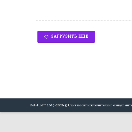
ЗАГРУЗИТЬ ЕЩЕ
Bet-Hot™ 2019-2026 © Cайт носит исключительно ознакомит