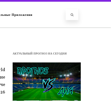
льные Приложения
АКТУАЛЬНЫЙ ПРОГНОЗ НА СЕГОДНЯ
rld
щие
че
026