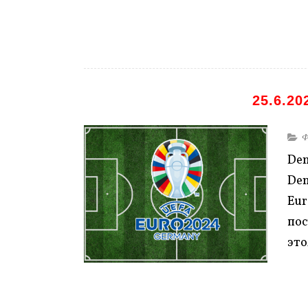
25.6.20
Ф
Den
De
Eu
по
это