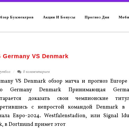
Обзор Букмекеров
Акции И Бонусы
Прогноз Дня
Моби
24 Germany VS Denmark
утбол
0 комментариев
rmany VS Denmark обзор матча и прогноз Europ
ro Germany Denmark Принимающая Germa
старается доказать свои чемпионские титул
третившись с непростой командой Denmark в 1
ала Евро-2024. Westfalenstadion, или Signal Id
k, в Dortmund примет этот