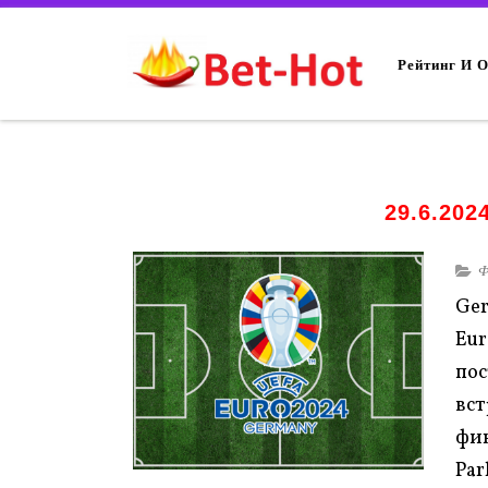
Рейтинг И 
29.6.20
Ф
Ge
Eu
по
вс
фин
Par