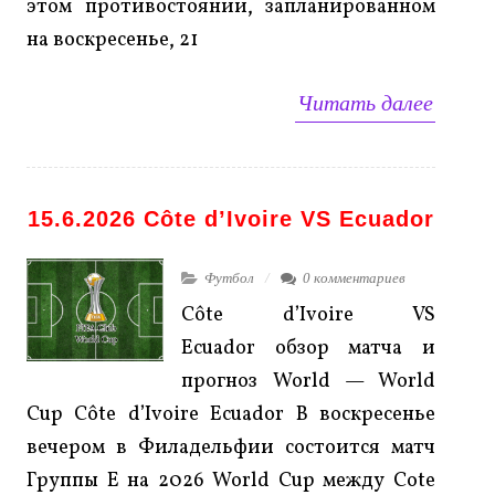
этом противостоянии, запланированном
на воскресенье, 21
Читать далее
15.6.2026 Côte d’Ivoire VS Ecuador
Футбол
0 комментариев
Côte d’Ivoire VS
Ecuador обзор матча и
прогноз World — World
Cup Côte d’Ivoire Ecuador В воскресенье
вечером в Филадельфии состоится матч
Группы E на 2026 World Cup между Cote