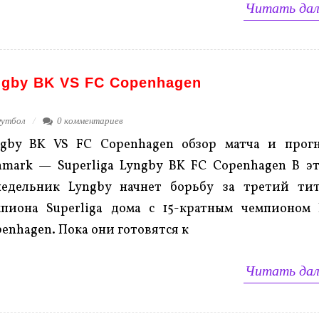
Читать дал
yngby BK VS FC Copenhagen
утбол
0 комментариев
ngby BK VS FC Copenhagen обзор матча и прог
mark — Superliga Lyngby BK FC Copenhagen В э
недельник Lyngby начнет борьбу за третий ти
мпиона Superliga дома с 15-кратным чемпионом
enhagen. Пока они готовятся к
Читать дал