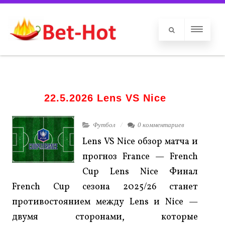
22.5.2026 Lens VS Nice
Футбол
0 комментариев
Lens VS Nice обзор матча и
прогноз France — French
Cup Lens Nice Финал
French Cup сезона 2025/26 станет
противостоянием между Lens и Nice —
двумя сторонами, которые