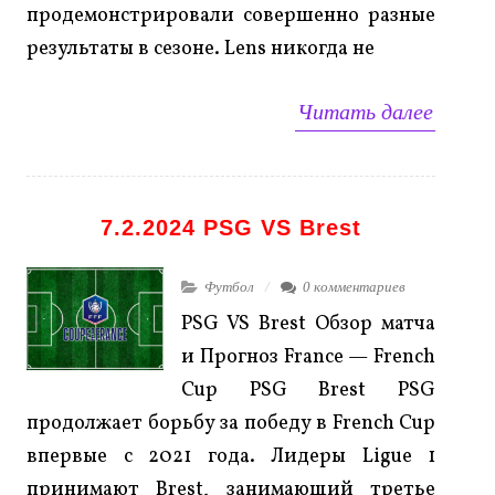
продемонстрировали совершенно разные
результаты в сезоне. Lens никогда не
Читать далее
7.2.2024 PSG VS Brest
Футбол
0 комментариев
PSG VS Brest Обзор матча
и Прогноз France — French
Cup PSG Brest PSG
продолжает борьбу за победу в French Cup
впервые с 2021 года. Лидеры Ligue 1
принимают Brest, занимающий третье