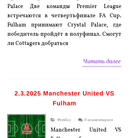
Palace Две команды Premier League
встречаются в четвертьфинале FA Cup.
Fulham принимают Crystal Palace, где
победитель пройдёт в полуфинал. Смогут
ли Cottagers добраться
Читать далее
2.3.2025 Manchester United VS
Fulham
Футбол
0 комментариев
Manchester United VS