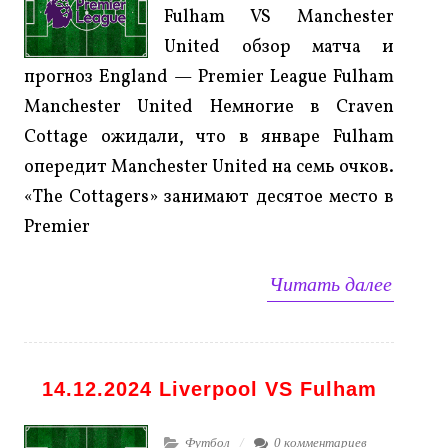
Fulham VS Manchester
United обзор матча и
прогноз England — Premier League Fulham
Manchester United Немногие в Craven
Cottage ожидали, что в январе Fulham
опередит Manchester United на семь очков.
«The Cottagers» занимают десятое место в
Premier
Читать далее
14.12.2024 Liverpool VS Fulham
Футбол
0 комментариев