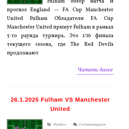
Fulham обзор матча и
прогноз England — FA Cup Manchester
United Fulham Обладатели FA Cup
Manchester United примут Fulham в рамках
5-го раунда турнира. Это 1/16 финала
текущего сезона, где The Red Devils
продолжают
Читать далее
26.1.2025 Fulham VS Manchester
United
Футбол
0 комментариев