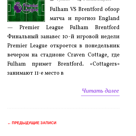
Fulham VS Brentford обзор
матча и прогноз England
— Premier League Fulham Brentford
Финальный занавес 10-й игровой недели
Premier League откроется в понедельник
вечером на стадионе Craven Cottage, где
Fulham примет Brentford. «Cottagers»
занимают 11-е место в
Читать далее
Навигация
←
ПРЕДЫДУЩИЕ ЗАПИСИ
по