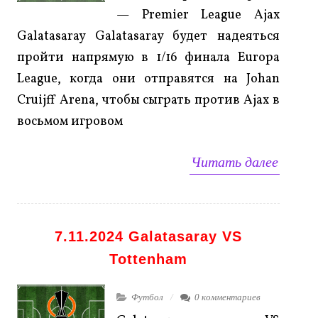
— Premier League Ajax
Galatasaray Galatasaray будет надеяться
пройти напрямую в 1/16 финала Europa
League, когда они отправятся на Johan
Cruijff Arena, чтобы сыграть против Ajax в
восьмом игровом
Читать далее
7.11.2024 Galatasaray VS
Tottenham
Футбол
0 комментариев