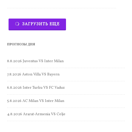
ЗАГРУЗИТЬ ЕЩЕ
ПРОГНОЗЫ ДНЯ
8.8.2026 Juventus VS Inter Milan
7.8.2026 Aston Villa VS Bayern
6.8.2026 Inter Turku VS FC Vaduz
5.8.2026 AC Milan VS Inter Milan
4.8.2026 Ararat-Armenia VS Celje