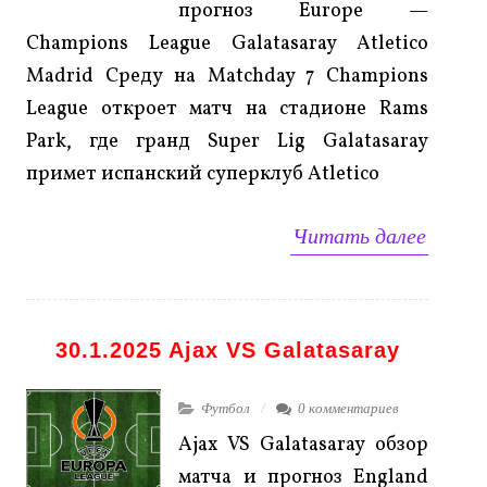
прогноз Europe —
Champions League Galatasaray Atletico
Madrid Среду на Matchday 7 Champions
League откроет матч на стадионе Rams
Park, где гранд Super Lig Galatasaray
примет испанский суперклуб Atletico
Читать далее
30.1.2025 Ajax VS Galatasaray
Футбол
0 комментариев
Ajax VS Galatasaray обзор
матча и прогноз England