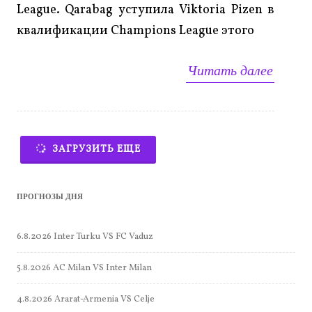
League. Qarabag уступила Viktoria Pizen в
квалификации Champions League этого
Читать далее
ЗАГРУЗИТЬ ЕЩЕ
ПРОГНОЗЫ ДНЯ
6.8.2026 Inter Turku VS FC Vaduz
5.8.2026 AC Milan VS Inter Milan
4.8.2026 Ararat-Armenia VS Celje