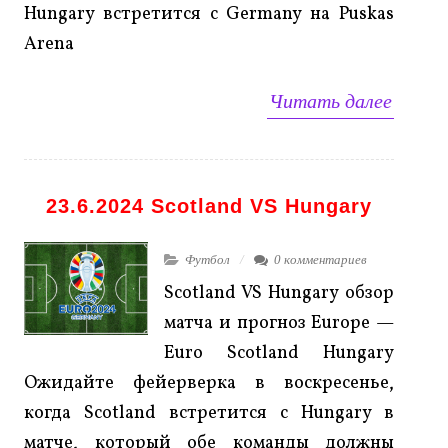
Hungary встретится с Germany на Puskas
Arena
Читать далее
23.6.2024 Scotland VS Hungary
Футбол
0 комментариев
Scotland VS Hungary обзор
матча и прогноз Europe —
Euro Scotland Hungary
Ожидайте фейерверка в воскресенье,
когда Scotland встретится с Hungary в
матче, который обе команды должны