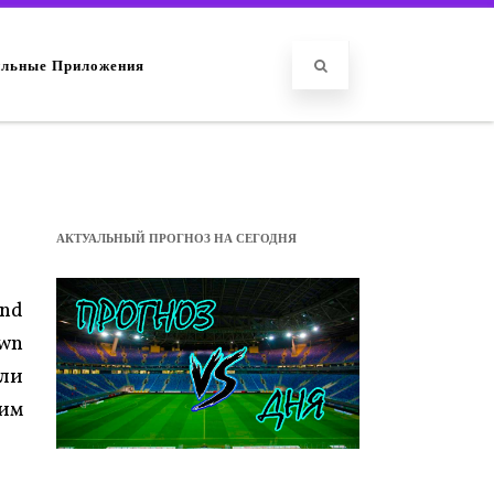
льные Приложения
АКТУАЛЬНЫЙ ПРОГНОЗ НА СЕГОДНЯ
and
own
яли
ним