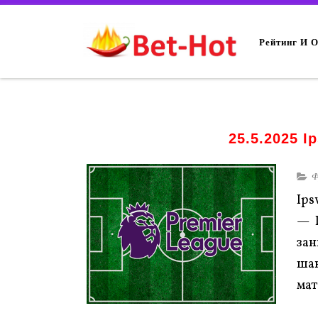
Рейтинг И 
25.5.2025 
Ф
Ips
— P
зан
ша
мат