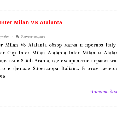
Inter Milan VS Atalanta
утбол
0 комментариев
er Milan VS Atalanta обзор матча и прогноз Ital
er Cup Inter Milan Atalanta Inter Milan и Atala
одятся в Saudi Arabia, где им предстоит сразиться
то в финале Supercoppa Italiana. В этом вечер
че
Читать дал