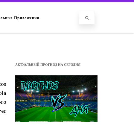
льные Приложения
АКТУАЛЬНЫЙ ПРОГНОЗ НА СЕГОДНЯ
ноз
ola
ого
ver