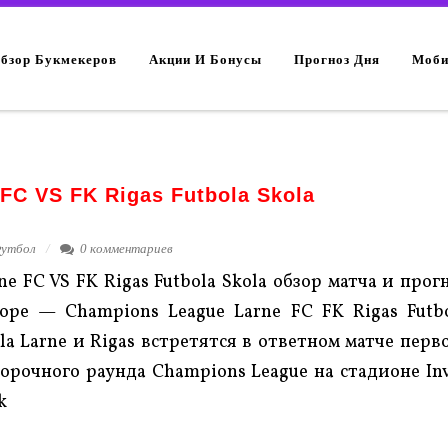
Обзор Букмекеров
Акции И Бонусы
Прогноз Дня
Моби
 FC VS FK Rigas Futbola Skola
утбол
0 комментариев
ne FC VS FK Rigas Futbola Skola обзор матча и прог
ope — Champions League Larne FC FK Rigas Futb
la Larne и Rigas встретятся в ответном матче перв
орочного раунда Champions League на стадионе In
k