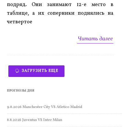
подряд. Они занимают 12-е место в
таблице, а их соперники поднялись на
четвертое
Читать далее
ЗАГРУЗИТЬ ЕЩЕ
ПРОГНОЗЫ ДНЯ
9.8.2026 Manchester City VS Atletico Madrid
8.8.2026 Juventus VS Inter Milan