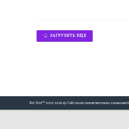
ЗАГРУЗИТЬ ЕЩЕ
Bet-Hot™ 2019-2026 © Cайт носит исключительно ознакомит