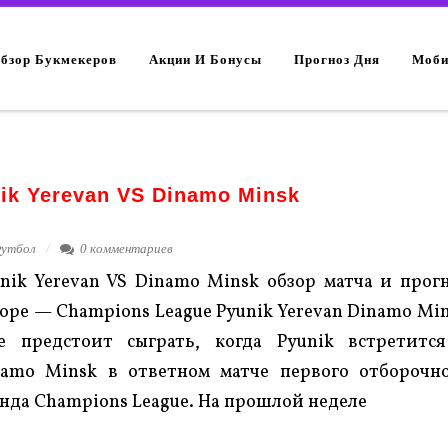
Обзор Букмекеров
Акции И Бонусы
Прогноз Дня
Моби
nik Yerevan VS Dinamo Minsk
утбол
0 комментариев
nik Yerevan VS Dinamo Minsk обзор матча и прог
ope — Champions League Pyunik Yerevan Dinamo Mi
е предстоит сыграть, когда Pyunik встретитс
namo Minsk в ответном матче первого отборочн
нда Champions League. На прошлой неделе