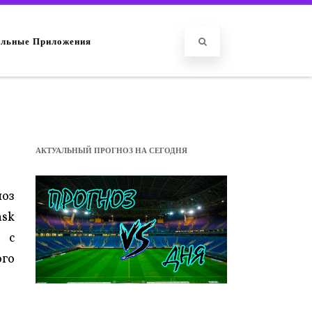
льные Приложения
АКТУАЛЬНЫЙ ПРОГНОЗ НА СЕГОДНЯ
ноз
nsk
я с
ого