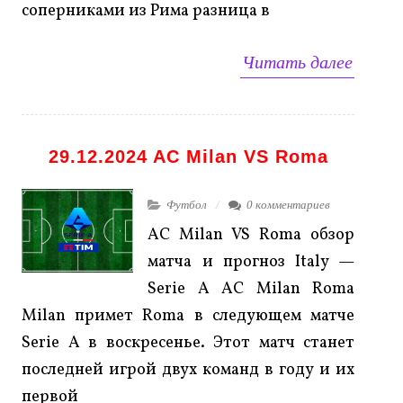
соперниками из Рима разница в
Читать далее
29.12.2024 AC Milan VS Roma
Футбол
0 комментариев
AC Milan VS Roma обзор
матча и прогноз Italy —
Serie A AC Milan Roma
Milan примет Roma в следующем матче
Serie A в воскресенье. Этот матч станет
последней игрой двух команд в году и их
первой