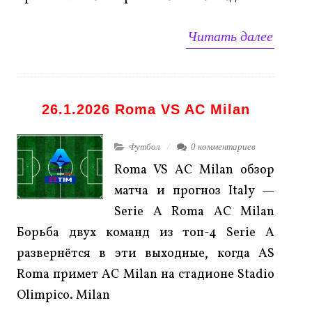
Читать далее
26.1.2026 Roma VS AC Milan
Футбол
0 комментариев
Roma VS AC Milan обзор
матча и прогноз Italy —
Serie A Roma AC Milan
Борьба двух команд из топ-4 Serie A
развернётся в эти выходные, когда AS
Roma примет AC Milan на стадионе Stadio
Olimpico. Milan