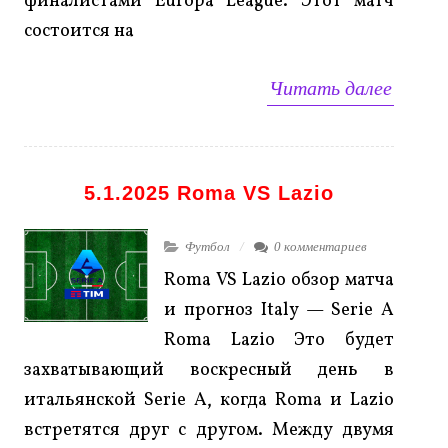
финалистами Europa League. Этот матч
состоится на
Читать далее
5.1.2025 Roma VS Lazio
Футбол
0 комментариев
Roma VS Lazio обзор матча
и прогноз Italy — Serie A
Roma Lazio Это будет
захватывающий воскресный день в
итальянской Serie A, когда Roma и Lazio
встретятся друг с другом. Между двумя