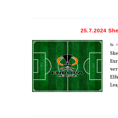
25.7.2024 She
Ф
She
Eur
чет
El
Lea