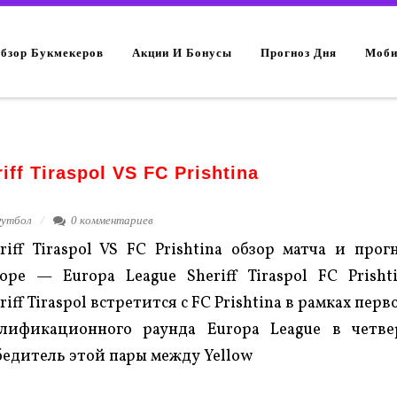
Обзор Букмекеров
Акции И Бонусы
Прогноз Дня
Моби
iff Tiraspol VS FC Prishtina
утбол
0 комментариев
riff Tiraspol VS FC Prishtina обзор матча и прог
ope — Europa League Sheriff Tiraspol FC Prisht
riff Tiraspol встретится с FC Prishtina в рамках перв
алификационного раунда Europa League в четве
едитель этой пары между Yellow