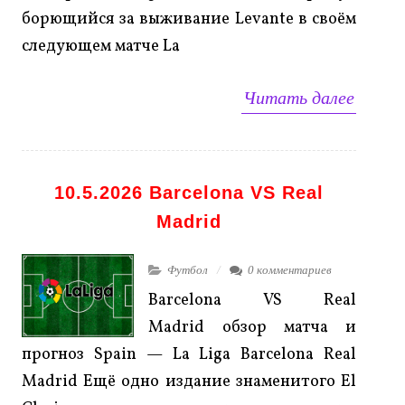
борющийся за выживание Levante в своём
следующем матче La
Читать далее
10.5.2026 Barcelona VS Real
Madrid
Футбол
0 комментариев
Barcelona VS Real
Madrid обзор матча и
прогноз Spain — La Liga Barcelona Real
Madrid Ещё одно издание знаменитого El