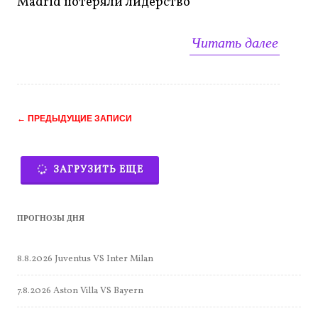
Madrid потеряли лидерство
Читать далее
Навигация
←
ПРЕДЫДУЩИЕ ЗАПИСИ
по
записям
ЗАГРУЗИТЬ ЕЩЕ
ПРОГНОЗЫ ДНЯ
8.8.2026 Juventus VS Inter Milan
7.8.2026 Aston Villa VS Bayern