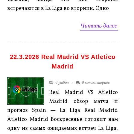
встречаются в La Liga во вторник. Одно
Читать далее
22.3.2026 Real Madrid VS Atletico
Madrid
Футбол
0 комментариев
Real Madrid VS Atletico
Madrid обзор матча и
прогноз Spain — La Liga Real Madrid
Atletico Madrid Воскресенье готовит нам
одну из самых ожидаемых встреч La Liga,