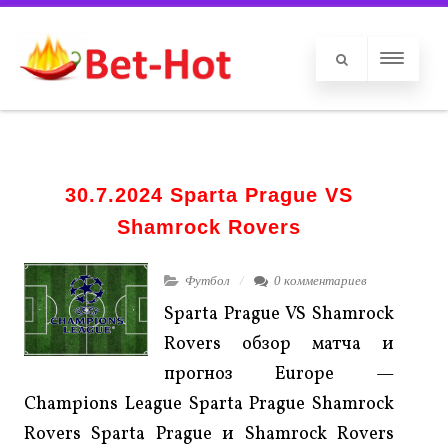
30.7.2024 Sparta Prague VS
Shamrock Rovers
Футбол
0 комментариев
Sparta Prague VS Shamrock
Rovers обзор матча и
прогноз Europe —
Champions League Sparta Prague Shamrock
Rovers Sparta Prague и Shamrock Rovers