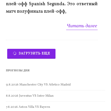
плей-офф Spanish Segunda. Это ответный
матч полуфинала плей-офф,
Читать далее
ЗАГРУЗИТЬ ЕЩЕ
ПРОГНОЗЫ ДНЯ
9.8.2026 Manchester City VS Atletico Madrid
8.8.2026 Juventus VS Inter Milan
7.8.2026 Aston Villa VS Bayern