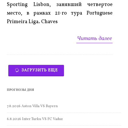
Sporting Lisbon, занявший четвертое
место, в рамках 21-го тура Portuguese
Primeira Liga. Chaves
Читать далее
ЗАГРУЗИТЬ ЕЩЕ
ПРОГНОЗЫ ДНЯ
7.8.2026 Aston Villa VS Bayern
6.8.2026 Inter Turku VS FC Vaduz