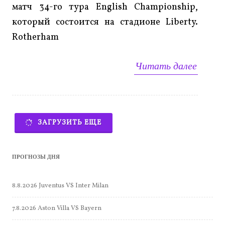
матч 34-го тура English Championship,
который состоится на стадионе Liberty.
Rotherham
Читать далее
ЗАГРУЗИТЬ ЕЩЕ
ПРОГНОЗЫ ДНЯ
8.8.2026 Juventus VS Inter Milan
7.8.2026 Aston Villa VS Bayern