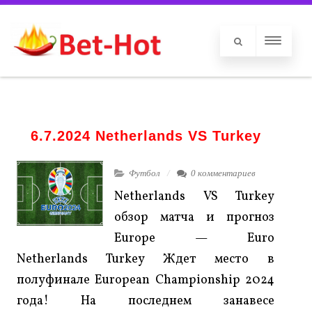
6.7.2024 Netherlands VS Turkey
Футбол
0 комментариев
Netherlands VS Turkey
обзор матча и прогноз
Europe — Euro
Netherlands Turkey Ждет место в
полуфинале European Championship 2024
года! На последнем занавесе