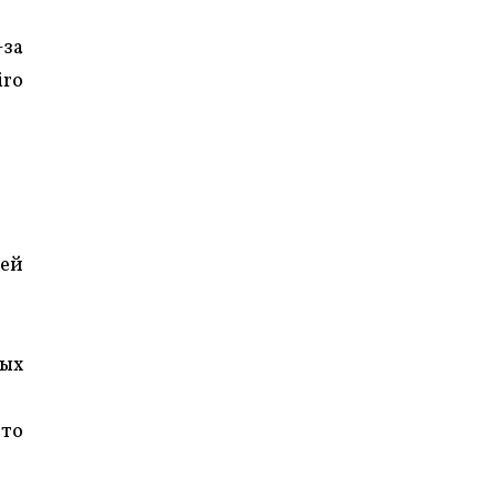
-за
iro
чей
ных
ито