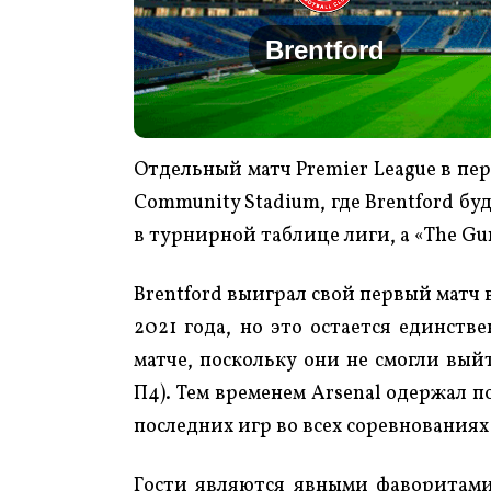
Brentford
Отдельный матч Premier League в пер
Community Stadium, где Brentford буд
в турнирной таблице лиги, а «The Gu
Brentford выиграл свой первый матч в
2021 года, но это остается единств
матче, поскольку они не смогли вый
П4). Тем временем Arsenal одержал п
последних игр во всех соревнованиях 
Гости являются явными фаворитами