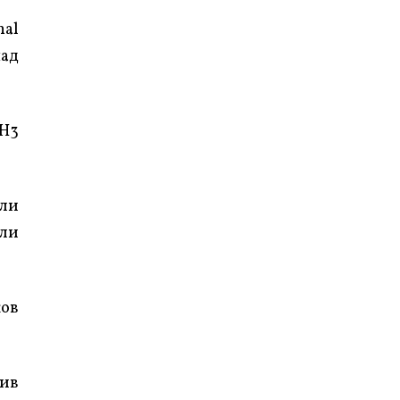
al
над
 Н3
ыли
или
ков
тив