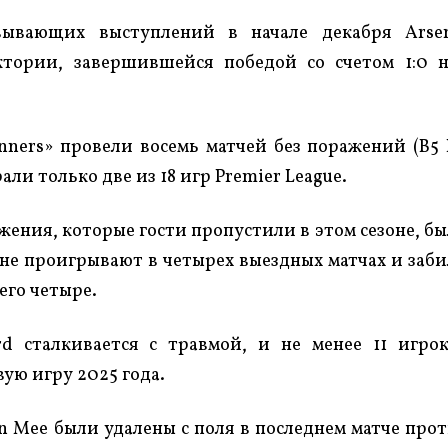
вывающих выступлений в начале декабря Arsen
ктории, завершившейся победой со счетом 1:0 
nners» провели восемь матчей без поражений (В5
али только две из 18 игр Premier League.
жения, которые гости пропустили в этом сезоне, б
 не проигрывают в четырех выездных матчах и заб
сего четыре.
rd сталкивается с травмой, и не менее 11 игро
ую игру 2025 года.
n Mee были удалены с поля в последнем матче про