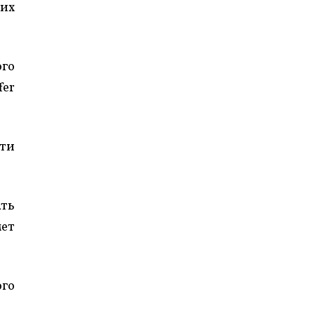
их
ого
fer
йти
ать
мет
ого