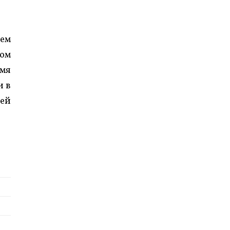
сем
том
емя
и в
ей