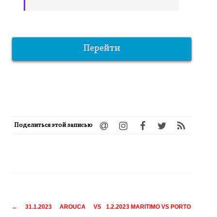
Перейти
Поделиться этой записью
Навигация
←
31.1.2023 AROUCA VS
1.2.2023 MARITIMO VS PORTO