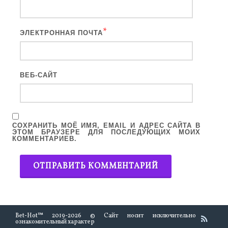
*
ЭЛЕКТРОННАЯ ПОЧТА
ВЕБ-САЙТ
СОХРАНИТЬ МОЁ ИМЯ, EMAIL И АДРЕС САЙТА В
ЭТОМ БРАУЗЕРЕ ДЛЯ ПОСЛЕДУЮЩИХ МОИХ
КОММЕНТАРИЕВ.
Bet-Hot™ 2019-2026 © Cайт носит исключительно
ознакомительный характер