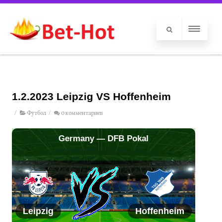
1.2.2023 Leipzig VS Hoffenheim
/
Футбол
/
0 комментариев
Germany — DFB Pokal
Leipzig
Hoffenheim