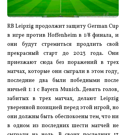
RB Leipzig продолжит защиту German Cup
в игре против Hoffenheim в 1/8 финала, и
они будут стремиться продлить свой
прекрасный старт до 2023 года. Они
приезжают сюда без поражений в трех
матчах, которые они сыграли в этом году,
последние два были победными после
ничьей 1: 1 с Bayern Munich. Девять голов,
забитых в трех матчах, делают Leipzig
уверенной позицией перед этой игрой, но
они должны быть обеспокоены тем, что ни
в одном из последних шести матчей не
сыграли на ноль. В своих последних 13