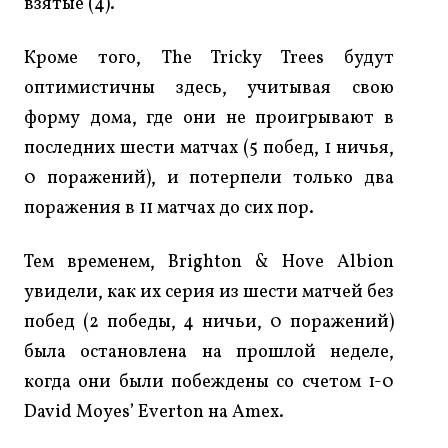
взятые (4).
Кроме того, The Tricky Trees будут
оптимистичны здесь, учитывая свою
форму дома, где они не проигрывают в
последних шести матчах (5 побед, 1 ничья,
0 поражений), и потерпели только два
поражения в 11 матчах до сих пор.
Тем временем, Brighton & Hove Albion
увидели, как их серия из шести матчей без
побед (2 победы, 4 ничьи, 0 поражений)
была остановлена на прошлой неделе,
когда они были побеждены со счетом 1-0
David Moyes’ Everton на Amex.