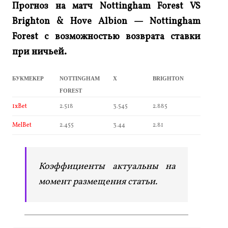
Прогноз на матч Nottingham Forest
VS
Brighton & Hove Albion — Nottingham
Forest с возможностью возврата ставки
при ничьей.
БУКМЕКЕР
NOTTINGHAM
X
BRIGHTON
FOREST
1xBet
2.518
3.545
2.885
MelBet
2.455
3.44
2.81
Коэффициенты актуальны на
момент размещения статьи.