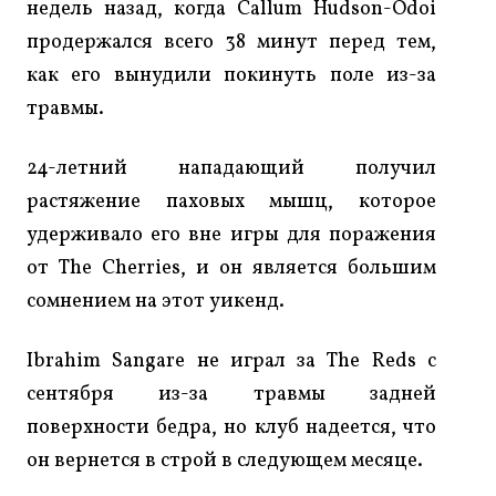
недель назад, когда Callum Hudson-Odoi
продержался всего 38 минут перед тем,
как его вынудили покинуть поле из-за
травмы.
24-летний нападающий получил
растяжение паховых мышц, которое
удерживало его вне игры для поражения
от The Cherries, и он является большим
сомнением на этот уикенд.
Ibrahim Sangare не играл за The Reds с
сентября из-за травмы задней
поверхности бедра, но клуб надеется, что
он вернется в строй в следующем месяце.