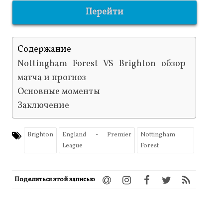
Перейти
Содержание
Nottingham Forest VS Brighton обзор
матча и прогноз
Основные моменты
Заключение
Brighton
England - Premier
Nottingham
League
Forest
Поделиться этой записью