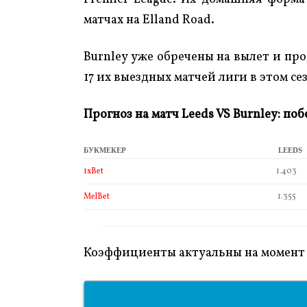
матчах на Elland Road.
Burnley уже обречены на вылет и про
17 их выездных матчей лиги в этом 
Прогноз на матч Leeds VS Burnley: поб
БУКМЕКЕР
LEEDS
1xBet
1.403
MelBet
1.355
Коэффициенты актуальны на момент 