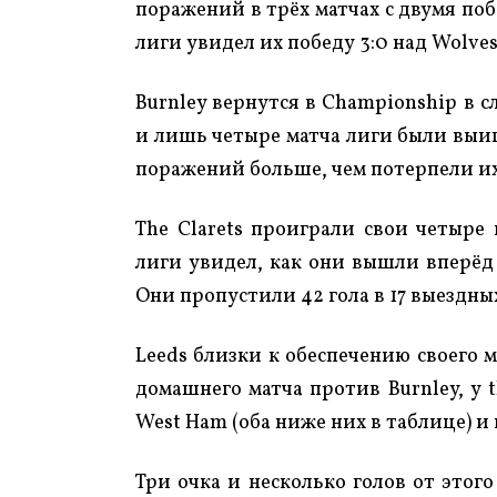
поражений в трёх матчах с двумя по
лиги увидел их победу 3:0 над Wolves
Burnley вернутся в Championship в с
и лишь четыре матча лиги были выиг
поражений больше, чем потерпели их
The Clarets проиграли свои четыре
лиги увидел, как они вышли вперёд н
Они пропустили 42 гола в 17 выездных
Leeds близки к обеспечению своего м
домашнего матча против Burnley, у 
West Ham (оба ниже них в таблице) и 
Три очка и несколько голов от этого