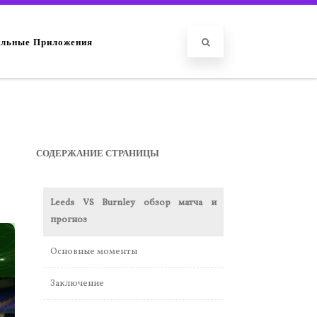
льные Приложения
СОДЕРЖАНИЕ СТРАНИЦЫ
Leeds VS Burnley обзор матча и
прогноз
Основные моменты
Заключение