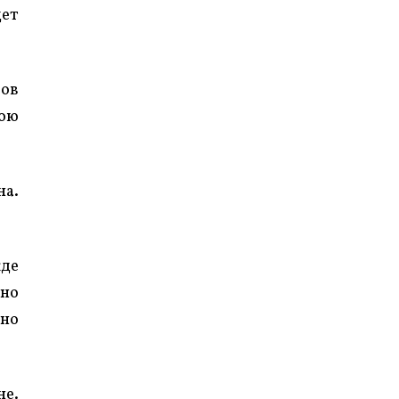
дет
лов
вою
на.
жде
ьно
нно
не.