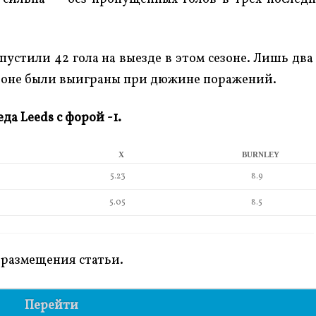
пустили 42 гола на выезде в этом сезоне. Лишь два
сезоне были выиграны при дюжине поражений.
еда Leeds с форой -1.
X
BURNLEY
5.23
8.9
5.05
8.5
размещения статьи.
Перейти