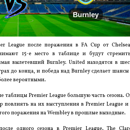
Burnley
ier League после поражения в FA Cup от Chelse
нимают 15-е место в таблице и будут стремит
мая вылетевший Burnley. United находятся в ше
рах до конца, и победа над Burnley сделает шансы
 более вероятными.
е таблицы Premier League большую часть сезона. 
p повлиять на их выступления в Premier League и
 того поражения на Wembley в прошлые выходные.
осле одного сезона в Premier League. The Clar