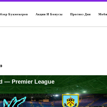
Обзор Букмекеров
Акции И Бонусы
Прогноз Дня
Моби
оз
d — Premier League