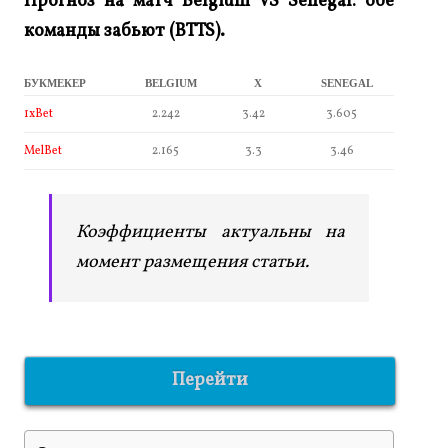
Прогноз на матч Belgium VS Senegal: обе
команды забьют (BTTS).
БУКМЕКЕР
BELGIUM
X
SENEGAL
1xBet
2.242
3.42
3.605
MelBet
2.165
3.3
3.46
Коэффициенты актуальны на
момент размещения статьи.
Перейти