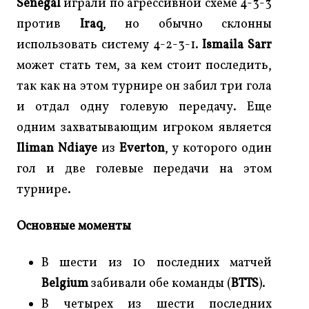
Senegal
играли по агрессивной схеме 4-3-3
против
Iraq
, но обычно склонны
использовать систему 4-2-3-1.
Ismaila Sarr
может стать тем, за кем стоит последить,
так как на этом турнире он забил три гола
и отдал одну голевую передачу. Еще
одним захватывающим игроком является
Iliman Ndiaye
из
Everton
, у которого один
гол и две голевые передачи на этом
турнире.
Основные моменты
В шести из 10 последних матчей
Belgium
забивали обе команды (
BTTS
).
В четырех из шести последних