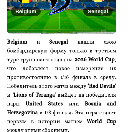
Belgium
Senegal
Belgium
и
Senegal
нашли свою
бомбардирскую форму только в третьем
туре группового этапа на
2026 World Cup
,
что добавляет новое измерение их
противостоянию в 1/16 финала в среду.
Победитель этого матча между
‘Red Devils’
и
‘Lions of Teranga’
выйдет на победителя
пары
United States
или
Bosnia and
Herzegovina
в 1/8 финала. Эта игра станет
первым в истории матчем
World Cup
между этими сборными.