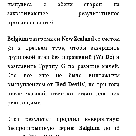
импульса с обеих сторон на
захватывающее результативное
противостояние?
Belgium
разгромили
New Zealand
со счётом
5:1 в третьем туре, чтобы завершить
групповой этап без поражений (
W1 D2
) и
возглавить Группу G по разнице мячей.
Это все еще не было винтажным
выступлением от
‘Red Devils’
, но три гола
после часовой отметки стали для них
решающими.
Этот результат продлил невероятную
беспроигрышную серию
Belgium
до 16