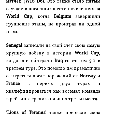
матчей (
W10 D6
). Это также стало пятым
случаем в последних шести появлениях на
World Cup
, когда
Belgium
завершили
групповые этапы, не проиграв ни одной
игры.
Senegal
записали на свой счет свою самую
крупную победу в истории
World Cup
,
когда они обыграли
Iraq
со счётом 5:0 в
третьем туре. Это помогло им драматично
отыграться после поражений от
Norway
и
France
в первых двух турах и
квалифицироваться как восьмая команда
в рейтинге среди занявших третьи места.
‘Lions of Teranga’
также прервали свою