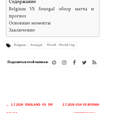
Содержание
Belgium VS Senegal обзор матча и
прогноз
Основные моменты
Заключение
Belgium
Senegal
World - World Cup
Поделиться этой записью
Навигация
←
1.7.2026 ENGLAND VS DR
2.7.2026 USA VS BOSNIA
по