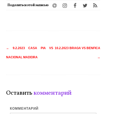
Поделиться этой записью
Навигация
←
9.2.2023 CASA PIA VS
10.2.2023 BRAGA VS BENFICA
по
NACIONAL MADEIRA
→
записям
Оставить
комментарий
КОММЕНТАРИЙ