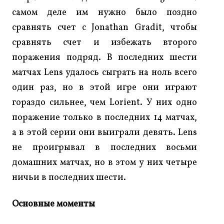
самом деле им нужно было поздно
сравнять счет с Jonathan Gradit, чтобы
сравнять счет и избежать второго
поражения подряд. В последних шести
матчах Lens удалось сыграть на ноль всего
один раз, но в этой игре они играют
гораздо сильнее, чем Lorient. У них одно
поражение только в последних 14 матчах,
а в этой серии они выиграли девять. Lens
не проигрывал в последних восьми
домашних матчах, но в этом у них четыре
ничьи в последних шести.
Основные моменты