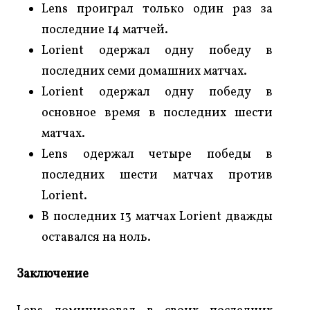
Lens проиграл только один раз за
последние 14 матчей.
Lorient одержал одну победу в
последних семи домашних матчах.
Lorient одержал одну победу в
основное время в последних шести
матчах.
Lens одержал четыре победы в
последних шести матчах против
Lorient.
В последних 13 матчах Lorient дважды
оставался на ноль.
Заключение