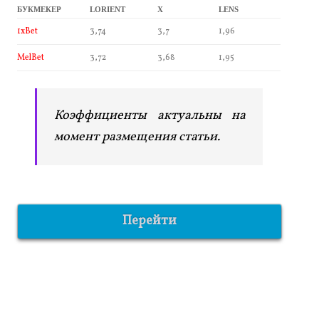
БУКМЕКЕР
LORIENT
X
LENS
1xBet
3,74
3,7
1,96
MelBet
3,72
3,68
1,95
Коэффициенты актуальны на
момент размещения статьи.
Перейти