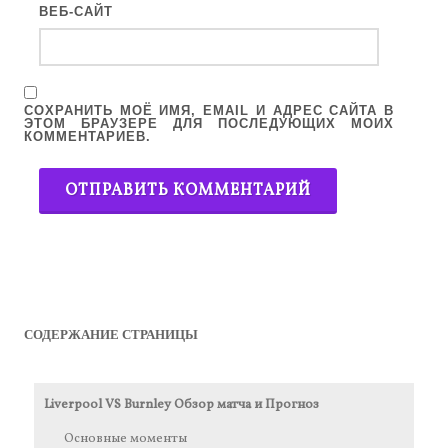
ВЕБ-САЙТ
СОХРАНИТЬ МОЁ ИМЯ, EMAIL И АДРЕС САЙТА В
ЭТОМ БРАУЗЕРЕ ДЛЯ ПОСЛЕДУЮЩИХ МОИХ
КОММЕНТАРИЕВ.
СОДЕРЖАНИЕ СТРАНИЦЫ
Liverpool VS Burnley Обзор матча и Прогноз
Основные моменты