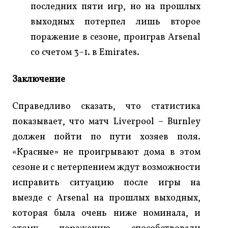
последних пяти игр, но на прошлых
выходных потерпел лишь второе
поражение в сезоне, проиграв Arsenal
со счетом 3–1. в Emirates.
Заключение
Справедливо сказать, что статистика
показывает, что матч Liverpool – Burnley
должен пойти по пути хозяев поля.
«Красные» не проигрывают дома в этом
сезоне и с нетерпением ждут возможности
исправить ситуацию после игры на
выезде с Arsenal на прошлых выходных,
которая была очень ниже номинала, и