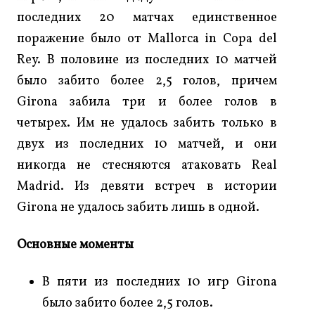
последних 20 матчах единственное
поражение было от Mallorca in Copa del
Rey. В половине из последних 10 матчей
было забито более 2,5 голов, причем
Girona забила три и более голов в
четырех. Им не удалось забить только в
двух из последних 10 матчей, и они
никогда не стесняются атаковать Real
Madrid. Из девяти встреч в истории
Girona не удалось забить лишь в одной.
Основные моменты
В пяти из последних 10 игр Girona
было забито более 2,5 голов.