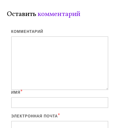
Оставить
комментарий
КОММЕНТАРИЙ
*
ИМЯ
*
ЭЛЕКТРОННАЯ ПОЧТА