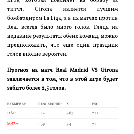
игре, которая повлияет на борьбу за
титул. Girona является лучшим
бомбардиром La Liga, а в их матчах против
Real всегда было много голов. Глядя на
недавние результаты обеих команд, можно
предположить, что еще один праздник
голов вполне вероятен.
Прогноз на матч Real Madrid
VS Girona
заключается в том, что в этой игре будет
забито более 2,5 голов.
БУКМЕКЕР
REAL MADRID
X
PSG
1xBet
1.42
5.63
7.41
MelBet
1.39
5.4
7.1