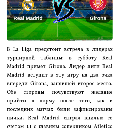
Real Madrid
Girona
В La Liga предстоит встреча в лидерах
турнирной таблицы: в субботу Real
Madrid примет Girona. Лидер лиги Real
Madrid вступит в эту игру на два очка
впереди Girona, занявшей второе место.
Обе стороны почувствуют желание
прийти в норму после того, как в
последних матчах были зафиксированы
ничьи. Real Madrid сыграл вничью со
счетом 1:1 с главным соперником Atletico