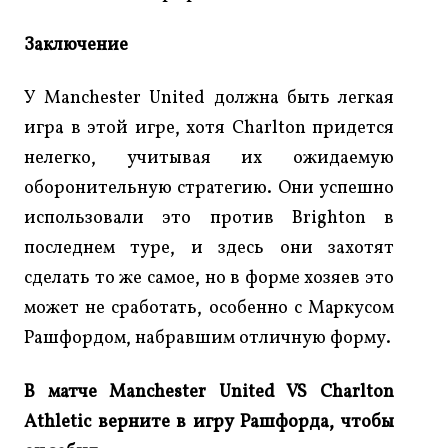
Заключение
У Manchester United должна быть легкая
игра в этой игре, хотя Charlton придется
нелегко, учитывая их ожидаемую
оборонительную стратегию. Они успешно
использовали это против Brighton в
последнем туре, и здесь они захотят
сделать то же самое, но в форме хозяев это
может не сработать, особенно с Маркусом
Рашфордом, набравшим отличную форму.
В матче Manchester United VS Charlton
Athletic верните в игру Рашфорда, чтобы