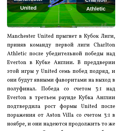
Charlton
United
Athletic
Manchester United прыгнет в Кубок Лиги,
приняв команду первой лиги Charlton
Athletic после убедительной победы над
Everton в Кубке Англии. В преддверии
этой игры у United семь побед подряд, и
они будут явными фаворитами на выход в
полуфинал. Победа со счетом 3:1 над
Everton в третьем раунде Кубка Англии
подтвердила рост формы United после
поражения от Aston Villa со счетом 3:1 в
ноябре, и они надеются продолжить то же