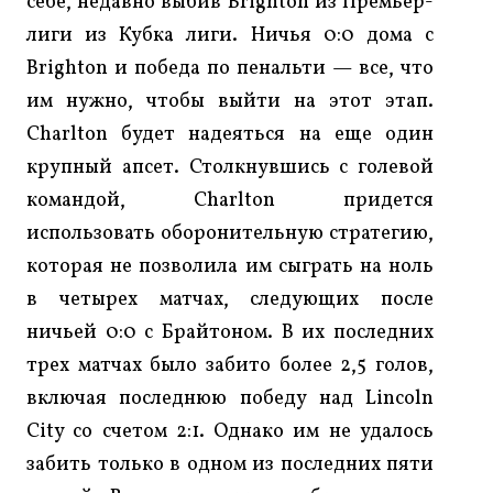
себе, недавно выбив Brighton из Премьер-
лиги из Кубка лиги. Ничья 0:0 дома с
Brighton и победа по пенальти — все, что
им нужно, чтобы выйти на этот этап.
Charlton будет надеяться на еще один
крупный апсет. Столкнувшись с голевой
командой, Charlton придется
использовать оборонительную стратегию,
которая не позволила им сыграть на ноль
в четырех матчах, следующих после
ничьей 0:0 с Брайтоном. В их последних
трех матчах было забито более 2,5 голов,
включая последнюю победу над Lincoln
City со счетом 2:1. Однако им не удалось
забить только в одном из последних пяти