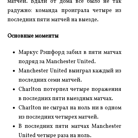
матчей. Вдали от дома все было не так
радужно: команда проиграла четыре из
последних пяти матчей на выезде.
Основные моменты
Маркус Рэшфорд забил в пяти матчах
подряд за Manchester United.
Manchester United выиграл каждый из
последних семи матчей.
Charlton потерпел четыре поражения
в последних пяти выездных матчах.
Charlton не сыграл на ноль ни в одном
из последних четырех матчей.
В последних пяти матчах Manchester
United четыре раза на ноль.