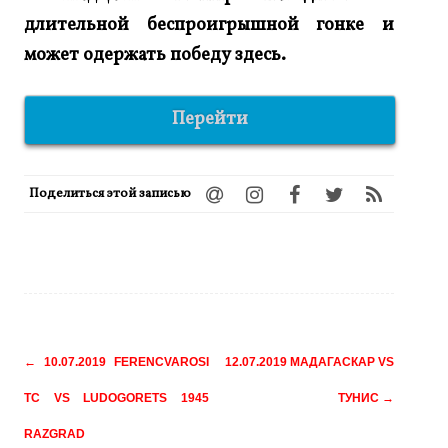
длительной беспроигрышной гонке и
может одержать победу здесь.
Перейти
Поделиться этой записью
Навигация
←
10.07.2019 FERENCVAROSI
12.07.2019 МАДАГАСКАР VS
по
TC VS LUDOGORETS 1945
ТУНИС
→
записям
RAZGRAD