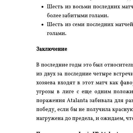
Шесть из восьми последних матч
более забитыми голами.
Шесть из семи последних матче
голами.
Заключение
В последние годы это был относител
из двух за последние четыре встреч
хозяева входят в этот матч как фа
угрозы в лиге с еще одним положи
поражения Atalanta забивала для ра
победу, если бы не получила красную
нагружена до предела, и ожидаем, что