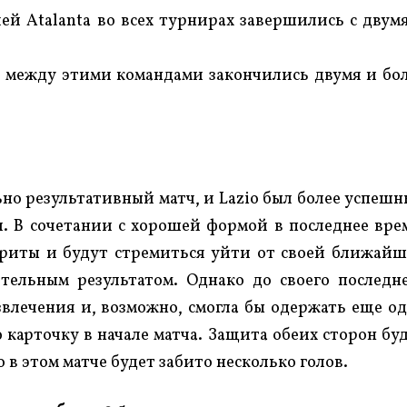
ей Atalanta во всех турнирах завершились с двум
й между этими командами закончились двумя и бо
ьно результативный матч, и Lazio был более успеш
и. В сочетании с хорошей формой в последнее вре
вориты и будут стремиться уйти от своей ближай
тельным результатом. Однако до своего последн
звлечения и, возможно, смогла бы одержать еще о
 карточку в начале матча. Защита обеих сторон бу
 в этом матче будет забито несколько голов.