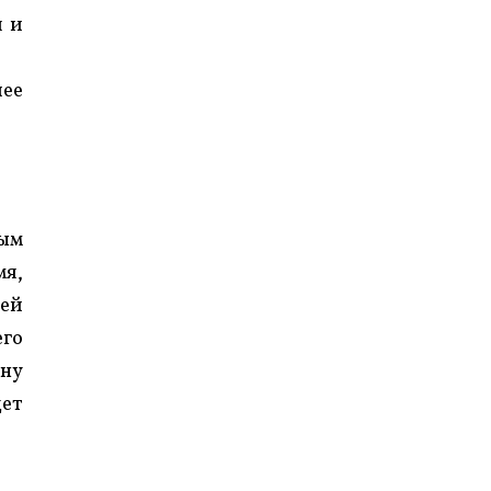
я и
лее
ным
мя,
шей
его
дну
дет