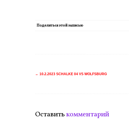
Поделиться этой записью
Навигация
←
10.2.2023 SCHALKE 04 VS WOLFSBURG
по
записям
Оставить
комментарий