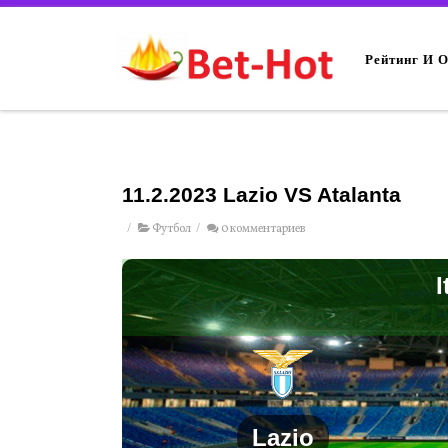
Рейтинг И 
11.2.2023 Lazio VS Atalanta
/
Футбол
/
0 комментариев
I
Lazio