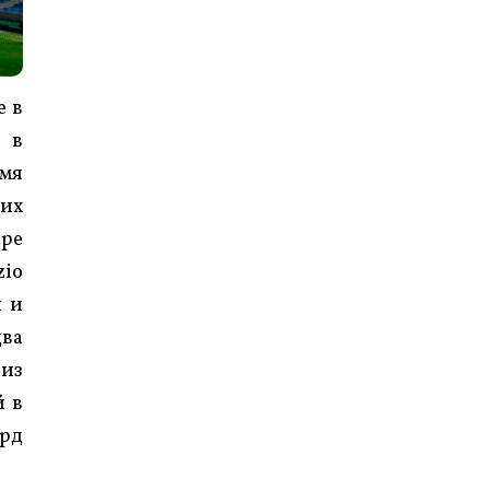
е в
 в
емя
оих
ыре
zio
ы и
два
 из
й в
орд