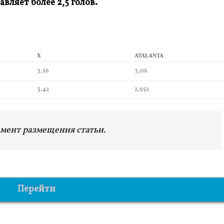
авляет более 2,5 голов.
X
ATALANTA
3,56
3,06
3,42
2,952
мент размещения статьи.
Перейти