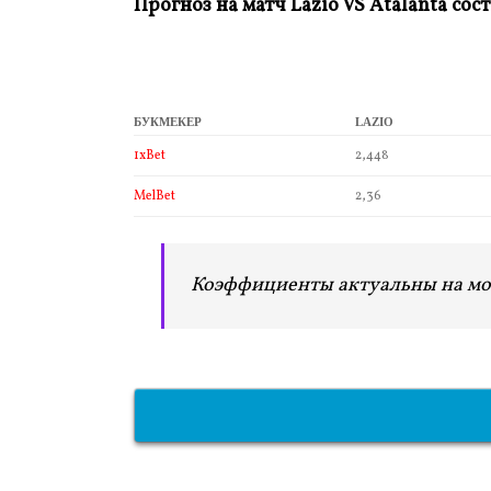
Прогноз на матч Lazio
VS Atalanta сост
БУКМЕКЕР
LAZIO
1xBet
2,448
MelBet
2,36
Коэффициенты актуальны на мо