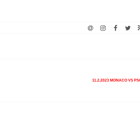
11.2.2023 MONACO VS P