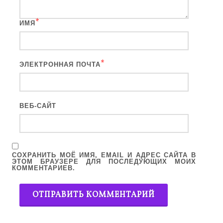
*
ИМЯ
*
ЭЛЕКТРОННАЯ ПОЧТА
ВЕБ-САЙТ
СОХРАНИТЬ МОЁ ИМЯ, EMAIL И АДРЕС САЙТА В
ЭТОМ БРАУЗЕРЕ ДЛЯ ПОСЛЕДУЮЩИХ МОИХ
КОММЕНТАРИЕВ.