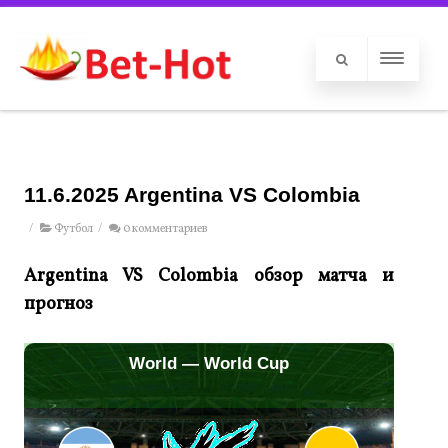
11.6.2025 Argentina VS Colombia
/
Футбол
/
0 комментариев
Argentina VS Colombia обзор матча и
прогноз
World — World Cup